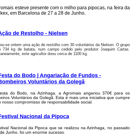
romais esteve presente com o milho para pipocas, na feira da
kex, em Barcelona de 27 a 28 de Junho.
Ação de Restolho - Nielsen
zou-se ontem uma ação de restolho com 30 voluntários da Nielsen. O grupo
u 734 kg de batata, num campo cedido pelo produtor Joaquim Cartas.
aneamente, este agricultor doou cerca de 1100 kg.
Festa do Bodo | Angariação de Fundos -
Bombeiros Voluntários da Golegã
esta do Bodo, na Azinhaga, a Agromais angariou 370€ para os
iros Voluntários da Golegã. Esta é mais uma iniciativa que cumpre
 nosso compromisso de responsabilidade social.
Festival Nacional da Pipoca
tival Nacional da Pipoca que se realizou na Azinhaga, no passado
 de Junho, foi um enorme sucesso.