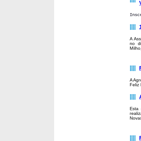
Insc
A Ass
no di
Milho
A Agr
Feliz
Esta
reali
Novas