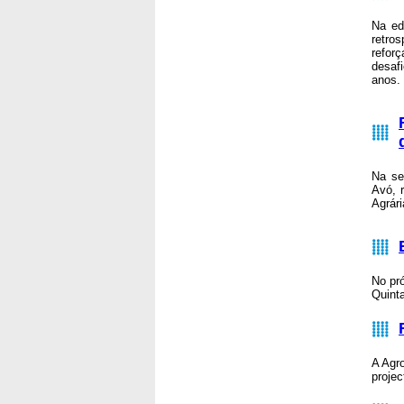
Na ed
retro
refor
desaf
anos.
Na se
Avó, 
Agrár
No pr
Quinta
A Agr
proje