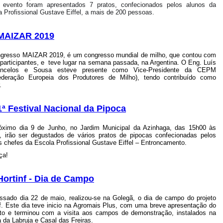
 evento foram apresentados 7 pratos, confecionados pelos alunos da
 Profissional Gustave Eiffel, a mais de 200 pessoas.
MAIZAR 2019
gresso MAIZAR 2019, é um congresso mundial de milho, que contou com
 participantes, e teve lugar na semana passada, na Argentina. O Eng. Luís
oncelos e Sousa esteve presente como Vice-Presidente da CEPM
ederação Europeia dos Produtores de Milho), tendo contribuído como
.
1ª Festival Nacional da Pipoca
óximo dia 9 de Junho, no Jardim Municipal da Azinhaga, das 15h00 às
, irão ser degustados de vários pratos de pipocas confecionadas pelos
os chefes da Escola Profissional Gustave Eiffel – Entroncamento.
ça!
Hortinf - Dia de Campo
ssado dia 22 de maio, realizou-se na Golegã, o dia de campo do projeto
f.
Este dia teve inicio na Agromais Plus, com uma breve apresentação do
cto e terminou com a visita aos campos de demonstração, instalados na
 da Labruja e Casal das Freiras.