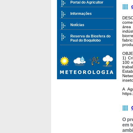
Portal do Agricultor
Informações
DES
comer
Notícias
área
indú
biorr
Reserva da Biosfera do
fabr
Paul do Boquilobo
produ
OBJE
1) Cr
100 n
trab
Esta
Netwo
inset
A Ag
https
O pr
em t
ambi