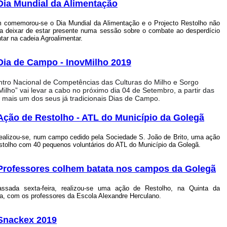
Dia Mundial da Alimentação
 comemorou-se o Dia Mundial da Alimentação e o Projecto Restolho não
ia deixar de estar presente numa sessão sobre o combate ao desperdício
tar na cadeia Agroalimentar.
Dia de Campo - InovMilho 2019
tro Nacional de Competências das Culturas do Milho e Sorgo
Milho” vai levar a cabo no próximo dia 04 de Setembro, a partir das
 mais um dos seus já tradicionais Dias de Campo.
Ação de Restolho - ATL do Município da Golegã
realizou-se, num campo cedido pela Sociedade S. João de Brito, uma ação
stolho com 40 pequenos voluntários do ATL do Município da Golegã.
Professores colhem batata nos campos da Golegã
ssada sexta-feira, realizou-se uma ação de Restolho, na Quinta da
ja, com os professores da Escola Alexandre Herculano.
Snackex 2019