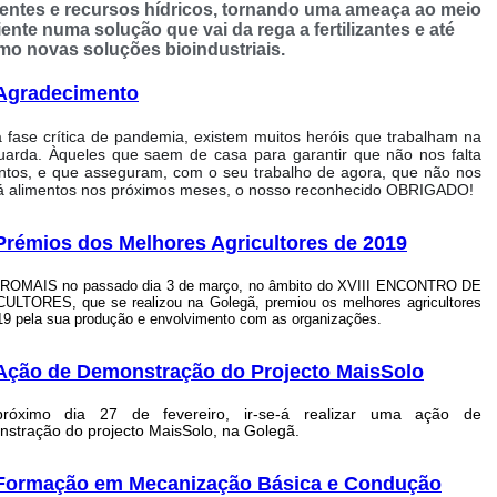
ientes e recursos hídricos, tornando uma ameaça ao meio
ente numa solução que vai da rega a fertilizantes e até
o novas soluções bioindustriais.
Agradecimento
fase crítica de pandemia, existem muitos heróis que trabalham na
uarda. Àqueles que saem de casa para garantir que não nos falta
ntos, e que asseguram, com o seu trabalho de agora, que não nos
rá alimentos nos próximos meses, o nosso reconhecido OBRIGADO!
Prémios dos Melhores Agricultores de 2019
OMAIS no passado dia 3 de março, no âmbito do XVIII ENCONTRO DE
ULTORES, que se realizou na Golegã, premiou os melhores agricultores
19 pela sua produção e envolvimento com as organizações.
Ação de Demonstração do Projecto MaisSolo
róximo dia 27 de fevereiro, ir-se-á realizar uma ação de
stração do projecto MaisSolo, na Golegã.
Formação em Mecanização Básica e Condução