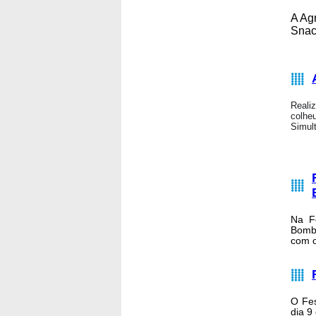
A Ag
Snac
Reali
colhe
Simult
Na F
Bombe
com o
O Fes
dia 9