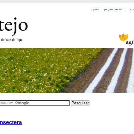
Ir para:
página inicial
|
co
insectera