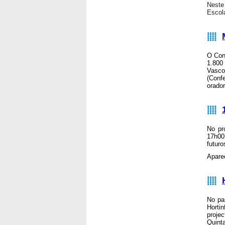
Neste
Escola
O Con
1.800
Vasc
(Conf
orador
No pr
17h00
futur
Apare
No pa
Hortin
proje
Quinta