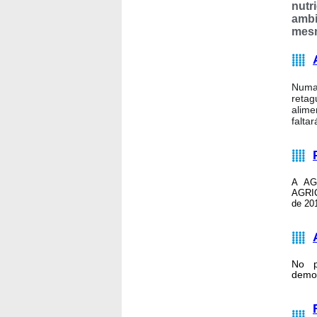
nutr
ambi
mesm
Numa 
retag
alime
falta
A AGR
AGRIC
de 20
No p
demon