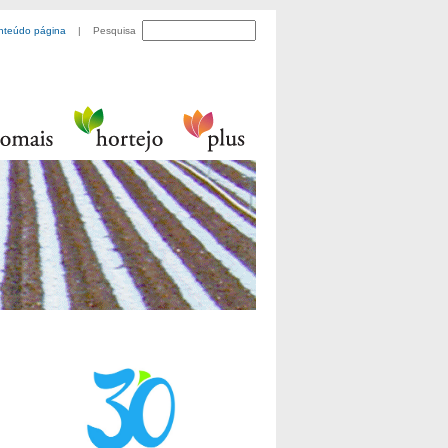
nteúdo página
| Pesquisa