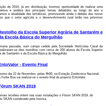
ição de 2019, já em distribuição, tivemos oportunidade de realizar uma
spetiva e análise dos principais temas debatidos ao longo do ano e
çamos a atualidade das temáticas, promovendo ainda o debate dos novos
ios que o setor agrícola e o desenvolvimento rural terão nos próximos
Restolho da Escola Superior Agrária de Santarém e
da Escola Básica do Mergulhão
mana passada, num campo cedido pela Sociedade Hortícolas Casal da
realizaram-se dois restolhos com cerca de 200 alunos da Escola Superior
ia de Santarém e da Escola Básica do Mergulhão.
EntoValor - Evento Final
óximo dia 22 de Novembro, pelas 9h00, na Estação Zootécnica Nacional,
 Fonte Boa vai realizar-se o evento final do projecto EntoValor.
Fórum SKAN 2019
omais recebeu ontem nas suas instalações o Fórum SKAN 2019, do
cto SKAN coordenado pela Inovisa.