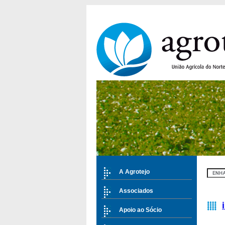
A Agrotejo
Associados
Apoio ao Sócio