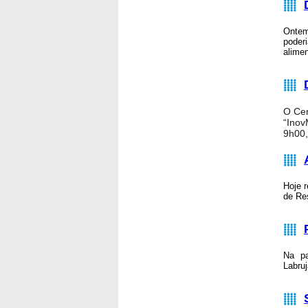
Ontem
poder
alimen
O Cen
“Inov
9h00,
Hoje 
de Re
Na pa
Labru