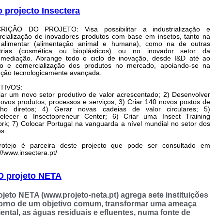
o projecto Insectera
CRIÇÃO DO PROJETO:
Visa possibilitar a industrialização e
cialização de inovadores produtos com base em insetos, tanto na
 alimentar (alimentação animal e humana), como na de outras
strias (cosmética ou bioplásticos) ou no inovador setor da
emediação. Abrange todo o ciclo de inovação, desde I&D até ao
ico e comercialização dos produtos no mercado, apoiando-se na
ção tecnologicamente avançada.
TIVOS:
iar um novo setor produtivo de valor acrescentado; 2) Desenvolver
ovos produtos, processos e serviços; 3) Criar 140 novos postos de
alho diretos; 4) Gerar novas cadeias de valor circulares; 5)
belecer o Insectopreneur Center; 6) Criar uma Insect Training
rk; 7) Colocar Portugal na vanguarda a nível mundial no setor dos
os.
rotejo é parceira deste projecto que pode ser consultado em
://www.insectera.pt/
O projeto NETA
ojeto NETA (www.projeto-neta.pt) agrega sete instituições
orno de um objetivo comum, transformar uma ameaça
ental, as águas residuais e efluentes, numa fonte de